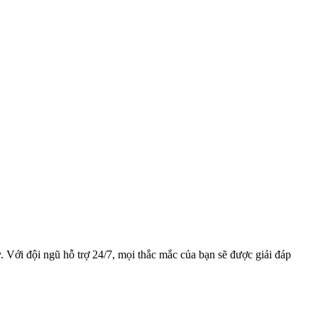
 Với đội ngũ hỗ trợ 24/7, mọi thắc mắc của bạn sẽ được giải đáp