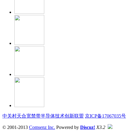
中关村天合宽禁带半导体技术创新联盟
京ICP备17067035号
© 2001-2013
Comsenz Inc.
Powered by
Discuz!
X3.2