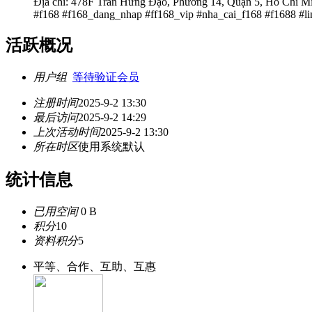
Địa chỉ: 478F Trần Hưng Đạo, Phường 14, Quận 5, Hồ Chí M
#f168 #f168_dang_nhap #ff168_vip #nha_cai_f168 #f1688 #l
活跃概况
用户组
等待验证会员
注册时间
2025-9-2 13:30
最后访问
2025-9-2 14:29
上次活动时间
2025-9-2 13:30
所在时区
使用系统默认
统计信息
已用空间
0 B
积分
10
资料积分
5
平等、合作、互助、互惠