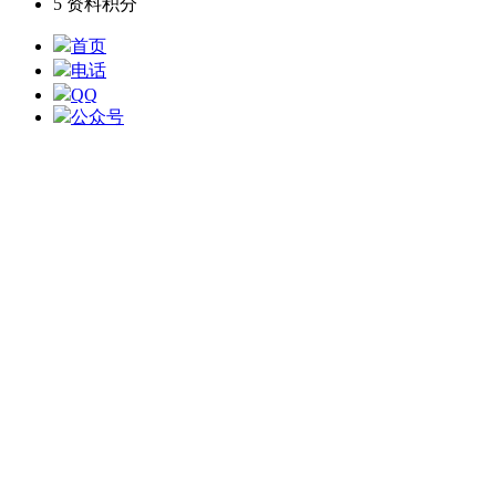
5
资料积分
首页
电话
QQ
公众号