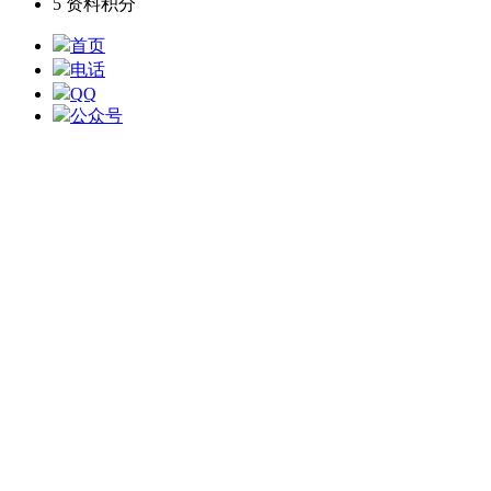
5
资料积分
首页
电话
QQ
公众号