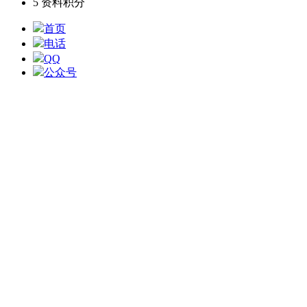
5
资料积分
首页
电话
QQ
公众号