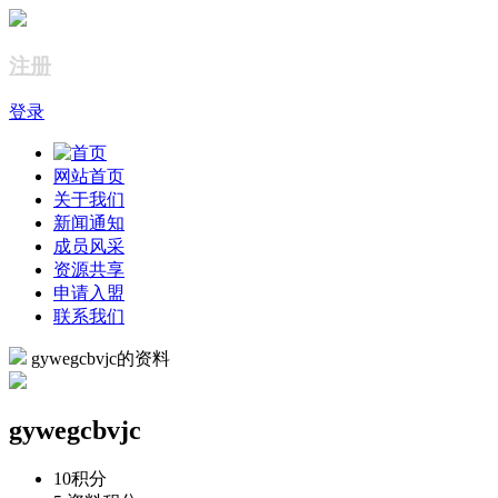
注册
登录
网站首页
关于我们
新闻通知
成员风采
资源共享
申请入盟
联系我们
gywegcbvjc的资料
gywegcbvjc
10
积分