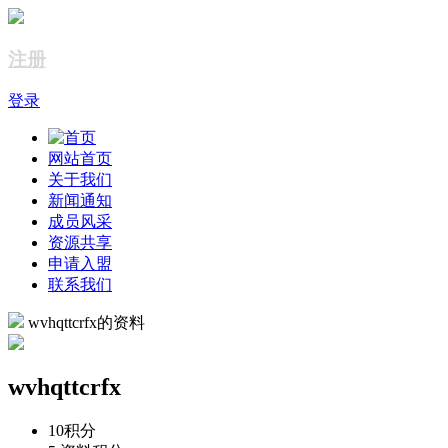
注册
登录
网站首页
关于我们
新闻通知
成员风采
资源共享
申请入盟
联系我们
wvhqttcrfx的资料
wvhqttcrfx
10
积分