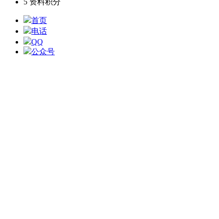
5
资料积分
首页
电话
QQ
公众号