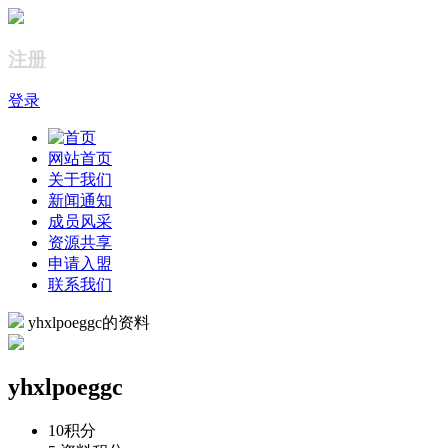
注册
登录
网站首页
关于我们
新闻通知
成员风采
资源共享
申请入盟
联系我们
yhxlpoeggc的资料
yhxlpoeggc
10
积分