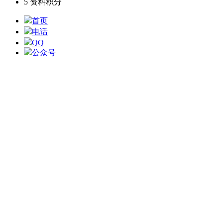
5
资料积分
首页
电话
QQ
公众号